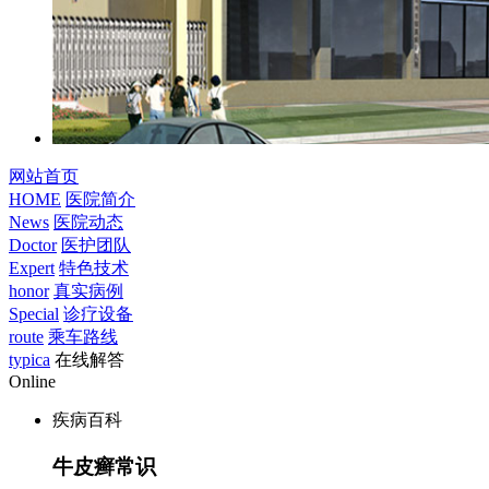
网站首页
HOME
医院简介
News
医院动态
Doctor
医护团队
Expert
特色技术
honor
真实病例
Special
诊疗设备
route
乘车路线
typica
在线解答
Online
疾病百科
牛皮癣常识