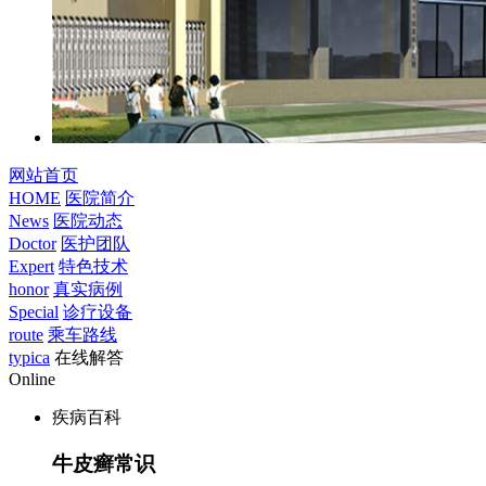
网站首页
HOME
医院简介
News
医院动态
Doctor
医护团队
Expert
特色技术
honor
真实病例
Special
诊疗设备
route
乘车路线
typica
在线解答
Online
疾病百科
牛皮癣常识