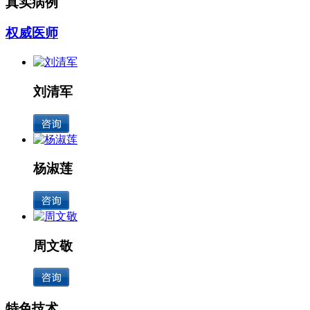
真实病例
权威医师
刘清军
杨淑莲
周文敬
特色技术