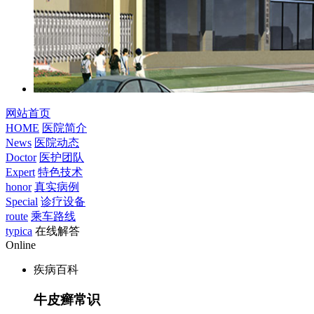
网站首页
HOME
医院简介
News
医院动态
Doctor
医护团队
Expert
特色技术
honor
真实病例
Special
诊疗设备
route
乘车路线
typica
在线解答
Online
疾病百科
牛皮癣常识