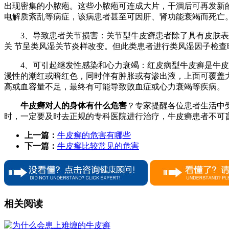
出现密集的小脓疱。这些小脓疱可连成大片，干涸后可再发新
电解质紊乱等病症，该病患者甚至可因肝、肾功能衰竭而死亡
3、导致患者关节损害：关节型牛皮癣患者除了具有皮肤
关 节呈类风湿关节炎样改变。但此类患者进行类风湿因子检
4、可引起继发性感染和心力衰竭：红皮病型牛皮癣是牛
漫性的潮红或暗红色，同时伴有肿胀或有渗出液，上面可覆盖
高或血容量不足，最终有可能导致败血症或心力衰竭等疾病。
牛皮癣对人的身体有什么危害
？专家提醒各位患者生活中
时，一定要及时去正规的专科医院进行治疗，牛皮癣患者不可
上一篇：
牛皮癣的危害有哪些
下一篇：
牛皮癣比较常见的危害
相关阅读