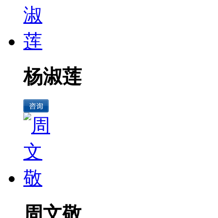
杨淑莲
周文敬